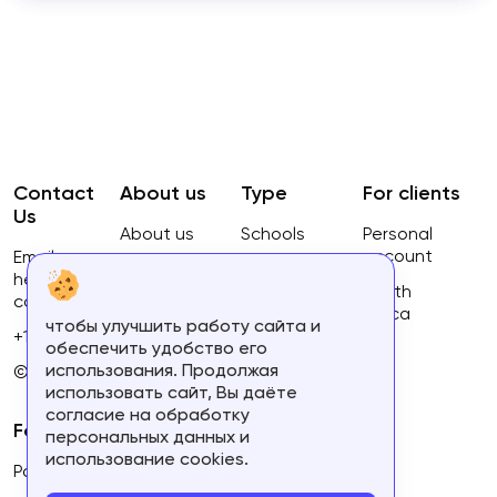
Contact
About us
Type
For clients
Us
About us
Schools
Personal
account
Email:
Privacy
Courses
hello@ca-
Policy
South
courses.com
Africa
чтобы улучшить работу сайта и
Terms of
+16134168460
обеспечить удобство его
use
использования. Продолжая
© 2023.
использовать сайт, Вы даёте
согласие на обработку
For partners
персональных данных и
использование cookies.
Partner's personal account