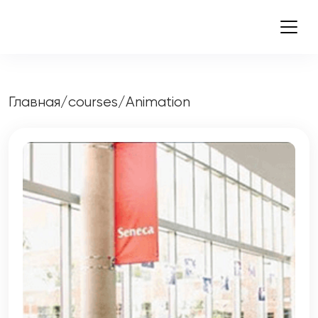
Главная
/
courses
/
Animation