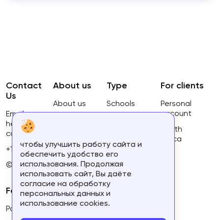
Contact
About us
Type
For clients
Us
About us
Schools
Personal
account
Email:
Privacy
Courses
hello@ca-
Policy
South
courses.com
Africa
чтобы улучшить работу сайта и
Terms of
+16134168460
обеспечить удобство его
use
использования. Продолжая
© 2023.
использовать сайт, Вы даёте
согласие на обработку
For partners
персональных данных и
использование cookies.
Partner's personal account