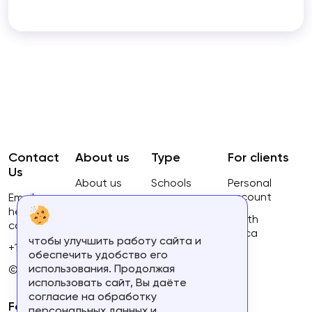
Contact
About us
Type
For clients
Us
About us
Schools
Personal
account
Email:
Privacy
Courses
hello@ca-
Policy
South
courses.com
Africa
чтобы улучшить работу сайта и
Terms of
+16134168460
обеспечить удобство его
use
использования. Продолжая
© 2023.
использовать сайт, Вы даёте
согласие на обработку
For partners
персональных данных и