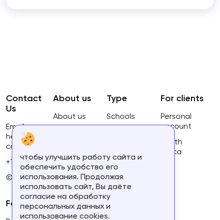
Contact
About us
Type
For clients
Us
About us
Schools
Personal
account
Email:
Privacy
Courses
hello@ca-
Policy
South
courses.com
Africa
чтобы улучшить работу сайта и
Terms of
+16134168460
обеспечить удобство его
use
использования. Продолжая
© 2023.
использовать сайт, Вы даёте
согласие на обработку
For partners
персональных данных и
использование cookies.