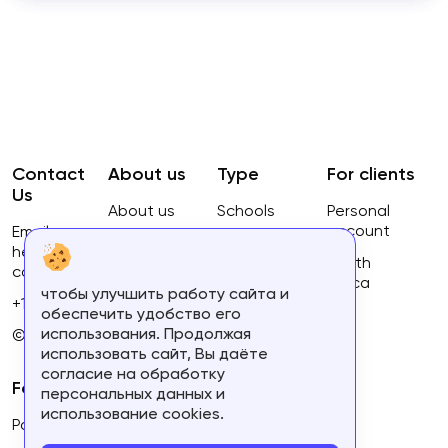
Contact
About us
Type
For clients
Us
About us
Schools
Personal
account
Email:
Privacy
Courses
hello@ca-
Policy
South
courses.com
Africa
чтобы улучшить работу сайта и
Terms of
+16134168460
обеспечить удобство его
use
использования. Продолжая
© 2023.
использовать сайт, Вы даёте
согласие на обработку
For partners
персональных данных и
использование cookies.
Partner's personal account