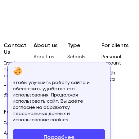
Contact
About us
Type
For clients
Us
About us
Schools
Personal
account
Email:
Privacy
Courses
hello@ca-
Policy
South
courses.com
Africa
чтобы улучшить работу сайта и
Terms of
+16134168460
обеспечить удобство его
use
использования. Продолжая
© 2023.
использовать сайт, Вы даёте
согласие на обработку
For partners
персональных данных и
использование cookies.
Partner's personal account
Add course
Подробнее