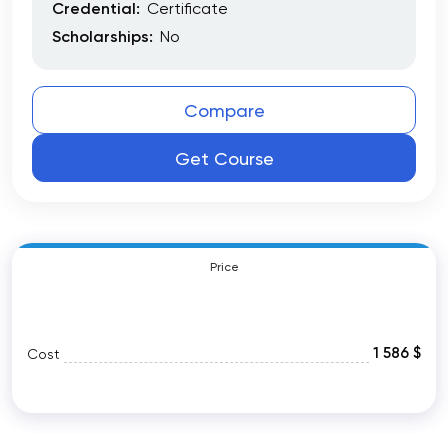
Credential:
Certificate
Scholarships:
No
Compare
Get Course
Price
1 586 $
Cost