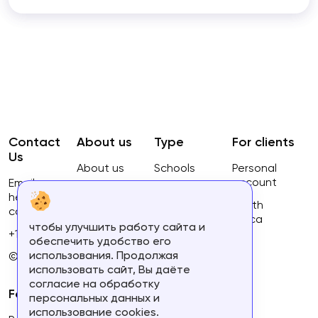
Contact
About us
Type
For clients
Us
About us
Schools
Personal
account
Email:
Privacy
Courses
hello@ca-
Policy
South
courses.com
Africa
чтобы улучшить работу сайта и
Terms of
+16134168460
обеспечить удобство его
use
использования. Продолжая
© 2023.
использовать сайт, Вы даёте
согласие на обработку
For partners
персональных данных и
использование cookies.