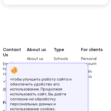
Contact
About us
Type
For clients
Us
About us
Schools
Personal
account
Email:
Privacy
Courses
hello@ca-
Policy
South
courses.com
Africa
чтобы улучшить работу сайта и
Terms of
+16134168460
обеспечить удобство его
use
использования. Продолжая
© 2023.
использовать сайт, Вы даёте
согласие на обработку
For partners
персональных данных и
использование cookies.