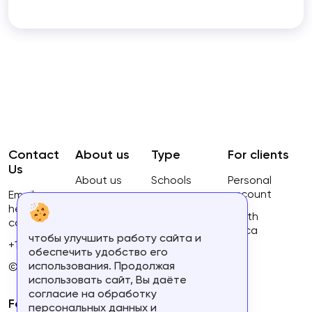
Contact
About us
Type
For clients
Us
About us
Schools
Personal
account
Email:
Privacy
Courses
hello@ca-
Policy
South
courses.com
Africa
чтобы улучшить работу сайта и
Terms of
+16134168460
обеспечить удобство его
use
использования. Продолжая
© 2023.
использовать сайт, Вы даёте
согласие на обработку
For partners
персональных данных и