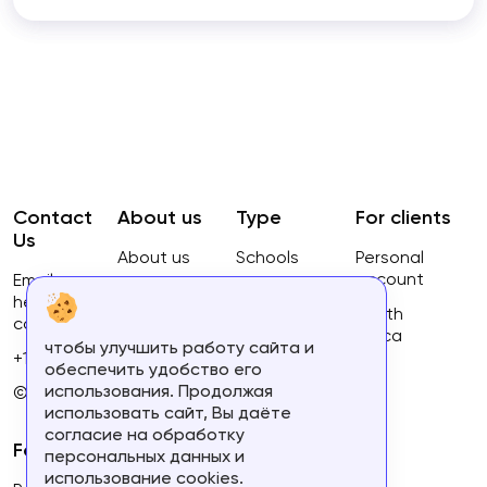
Contact
About us
Type
For clients
Us
About us
Schools
Personal
account
Email:
Privacy
Courses
hello@ca-
Policy
South
courses.com
Africa
чтобы улучшить работу сайта и
Terms of
+16134168460
обеспечить удобство его
use
использования. Продолжая
© 2023.
использовать сайт, Вы даёте
согласие на обработку
For partners
персональных данных и
использование cookies.