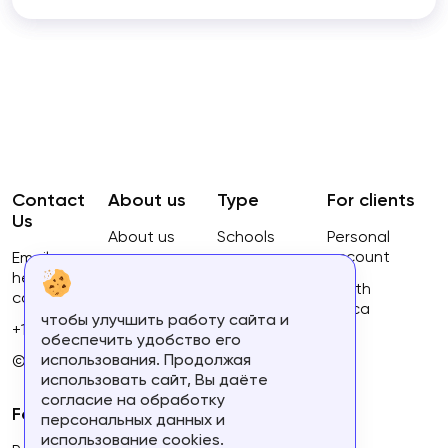
Contact
About us
Type
For clients
Us
About us
Schools
Personal
account
Email:
Privacy
Courses
hello@ca-
Policy
South
courses.com
Africa
чтобы улучшить работу сайта и
Terms of
+16134168460
обеспечить удобство его
use
использования. Продолжая
© 2023.
использовать сайт, Вы даёте
согласие на обработку
For partners
персональных данных и
использование cookies.