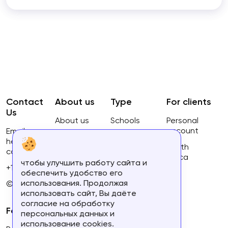
Contact
About us
Type
For clients
Us
About us
Schools
Personal
account
Email:
Privacy
Courses
hello@ca-
Policy
South
courses.com
Africa
чтобы улучшить работу сайта и
Terms of
+16134168460
обеспечить удобство его
use
использования. Продолжая
© 2023.
использовать сайт, Вы даёте
согласие на обработку
For partners
персональных данных и
использование cookies.