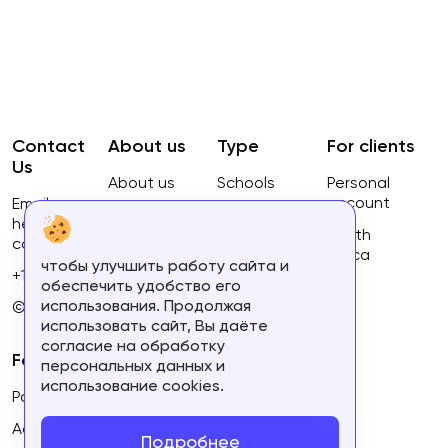
Contact
About us
Type
For clients
Us
About us
Schools
Personal
account
Email:
Privacy
Courses
hello@ca-
Policy
South
courses.com
Africa
чтобы улучшить работу сайта и
Terms of
+16134168460
обеспечить удобство его
use
использования. Продолжая
© 2023.
использовать сайт, Вы даёте
согласие на обработку
For partners
персональных данных и
использование cookies.
Partner's personal account
Add course
Подробнее