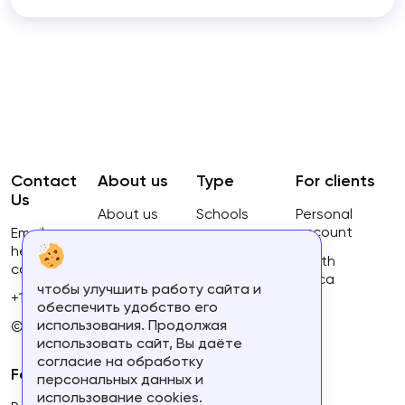
Contact
About us
Type
For clients
Us
About us
Schools
Personal
account
Email:
Privacy
Courses
hello@ca-
Policy
South
courses.com
Africa
чтобы улучшить работу сайта и
Terms of
+16134168460
обеспечить удобство его
use
использования. Продолжая
© 2023.
использовать сайт, Вы даёте
согласие на обработку
For partners
персональных данных и
использование cookies.