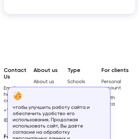
Contact
About us
Type
For clients
Us
About us
Schools
Personal
account
Email:
Privacy
Courses
hello@ca-
Policy
South
courses.com
Africa
чтобы улучшить работу сайта и
Terms of
+16134168460
обеспечить удобство его
use
использования. Продолжая
© 2023.
использовать сайт, Вы даёте
согласие на обработку
For partners
персональных данных и