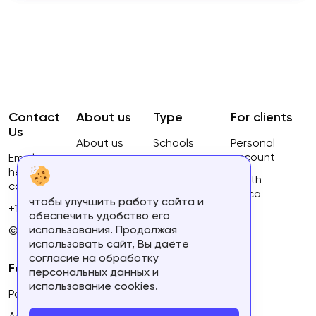
Contact
About us
Type
For clients
Us
About us
Schools
Personal
account
Email:
Privacy
Courses
hello@ca-
Policy
South
courses.com
Africa
чтобы улучшить работу сайта и
Terms of
+16134168460
обеспечить удобство его
use
использования. Продолжая
© 2023.
использовать сайт, Вы даёте
согласие на обработку
For partners
персональных данных и
использование cookies.
Partner's personal account