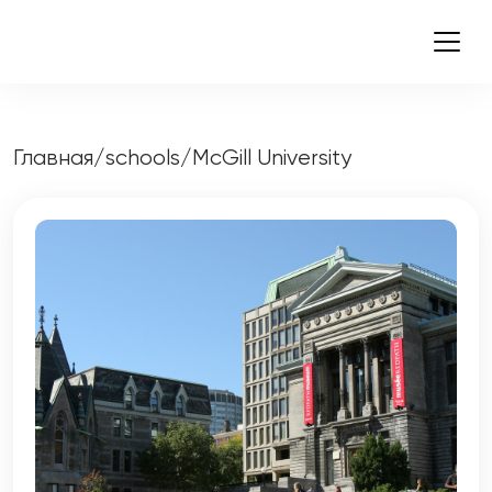
Главная
/
schools
/
McGill University