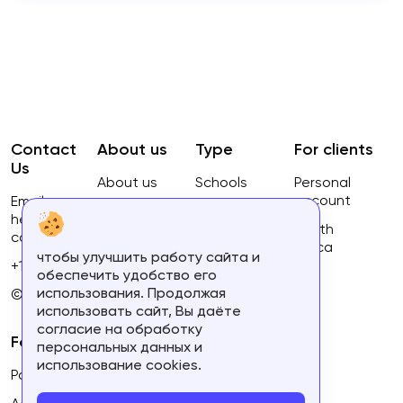
Contact
About us
Type
For clients
Us
About us
Schools
Personal
account
Email:
Privacy
Courses
hello@ca-
Policy
South
courses.com
Africa
чтобы улучшить работу сайта и
Terms of
+16134168460
обеспечить удобство его
use
использования. Продолжая
© 2023.
использовать сайт, Вы даёте
согласие на обработку
For partners
персональных данных и
использование cookies.
Partner's personal account