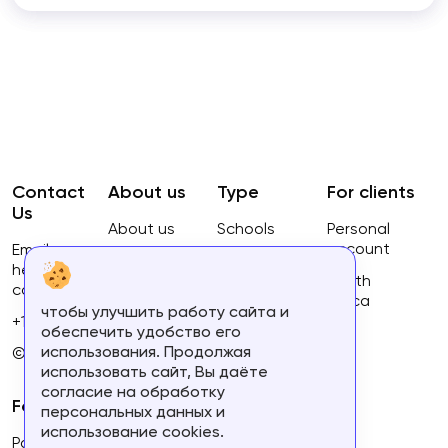
Contact
About us
Type
For clients
Us
About us
Schools
Personal
account
Email:
Privacy
Courses
hello@ca-
Policy
South
courses.com
Africa
чтобы улучшить работу сайта и
Terms of
+16134168460
обеспечить удобство его
use
использования. Продолжая
© 2023.
использовать сайт, Вы даёте
согласие на обработку
For partners
персональных данных и
использование cookies.
Partner's personal account