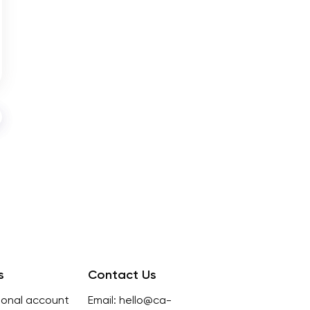
s
Contact Us
sonal account
Email: hello@ca-