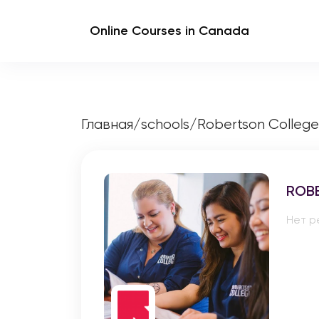
Online Courses in Canada
Главная
/
schools
/
Robertson College
ROB
Нет р