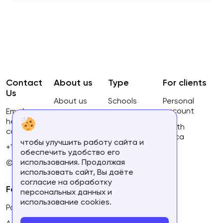
Contact
About us
Type
For clients
Us
About us
Schools
Personal
account
Email:
Privacy
Courses
hello@ca-
Policy
South
courses.com
Africa
чтобы улучшить работу сайта и
Terms of
+16134168460
обеспечить удобство его
use
использования. Продолжая
© 2023.
использовать сайт, Вы даёте
согласие на обработку
For partners
персональных данных и
использование cookies.
Partner's personal account